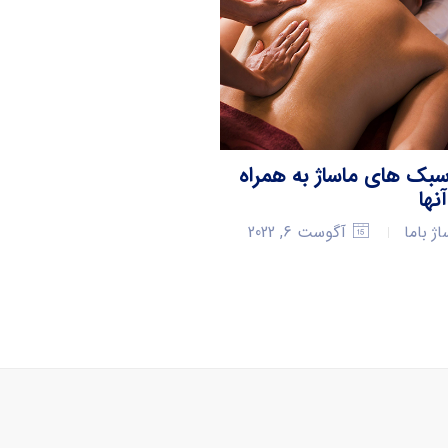
سبک های ماساژ به همراه
نها
ژ باما
آگوست 6, 2022